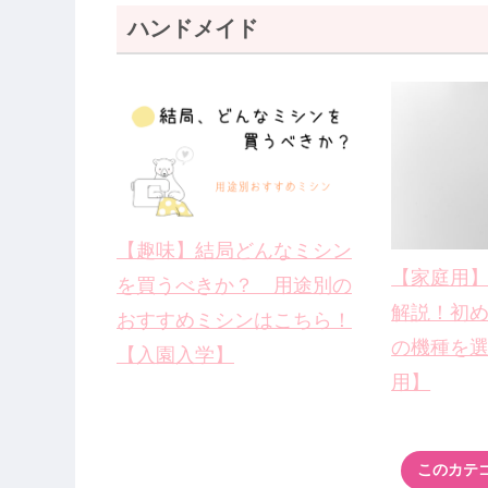
ハンドメイド
【趣味】結局どんなミシン
【家庭用
を買うべきか？ 用途別の
解説！初
おすすめミシンはこちら！
の機種を
【入園入学】
用】
このカテ