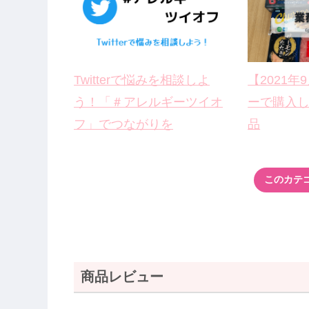
Twitterで悩みを相談しよ
【2021
う！「＃アレルギーツイオ
ーで購入
フ」でつながりを
品
このカテ
商品レビュー