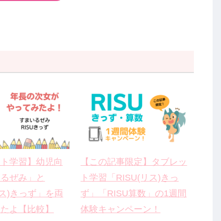
ット学習】幼児向
【この記事限定】タブレッ
いるぜみ」と
ト学習「RISU(リス)きっ
リス)きっず」を両
ず」「RISU算数」の1週間
みたよ【比較】
体験キャンペーン！