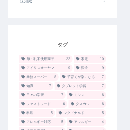
豆知識
2
タグ
卵・乳不使用商品
22
家電
10
アイリスオーヤマ
9
派遣
9
業務スーパー
8
子育てが楽になる
7
知識
7
タブレット学習
7
日々の学習
7
ミシン
6
ファストフード
6
タスカジ
6
料理
5
マクドナルド
5
アレルギー対応
5
アレルギー
4