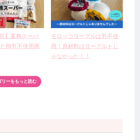
年9月】業務スーパ
モロッコヨーグルは乳不使
した卵乳不使用商
用！原材料はヨーグルトじ
ゃなかった！！
ゴリーをもっと読む