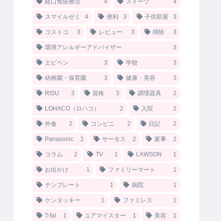
経口免疫療法
4
スイーツ
4
スマイルゼミ
4
便利
3
子供部屋
3
コストコ
3
レビュー
3
掃除
3
環境アレルギーアドバイザー
3
エピペン
3
学校
3
幼稚園・保育園
3
健康・美容
3
RISU
3
資格
3
調理器具
2
LOHACO（ロハコ）
2
入院
2
外食
2
コンビニ
2
日記
2
Panasonic
2
サーモス
2
家事
2
コラム
2
TV
1
LAWSON
1
お出かけ
1
ファミリーマート
1
テンプレート
1
病院
1
ケンタッキー
1
ファミレス
1
T-fal
1
ユアマイスター
1
美容
1