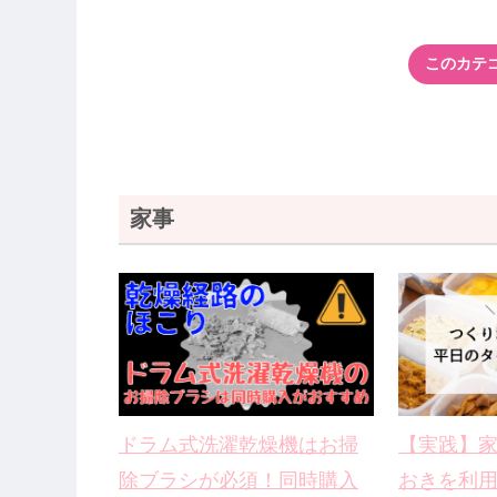
このカテ
家事
ドラム式洗濯乾燥機はお掃
【実践】
除ブラシが必須！同時購入
おきを利