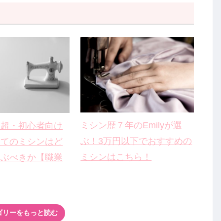
ミシン歴７年のEmilyが選
】超・初心者向け
ぶ！3万円以下でおすすめの
めてのミシンはど
ミシンはこちら！
選ぶべきか【職業
ゴリーをもっと読む