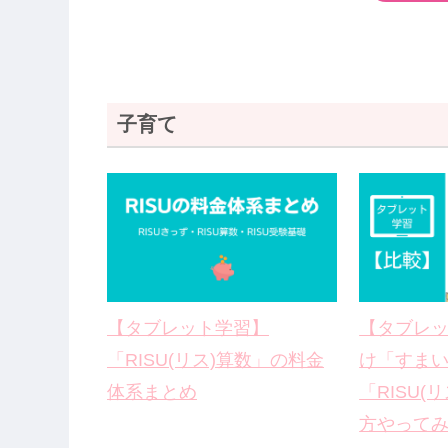
子育て
【タブレット学習】
【タブレ
「RISU(リス)算数」の料金
け「すま
体系まとめ
「RISU(
方やって