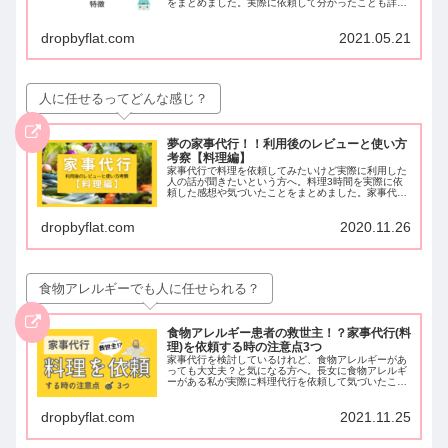
をまとめました。実際に依頼して分かったことも詳し
く解説。誰でも使えてお得に依頼できる紹介コードも
記載。2020年11月まとめ。
dropbyflat.com
2021.05.21
人に任せるってどんな感じ？
夢の家事代行！！利用後のレビューと使い方
考察【料理編】
家事代行で料理を依頼してみたいけど実際に利用した
人の話が聞きたいという方へ。料理3時間を実際に依
頼した感想や気づいたことをまとめました。家事代行
で自分が楽になれる使い方を考察。私が実際に利用し
た、費用が安くおすすめのサイトもご紹介！
dropbyflat.com
2020.11.26
食物アレルギーでも人に任せられる？
食物アレルギー患者の救世主！？家事代行(料
理)を依頼する時の注意点3つ
家事代行を検討しているけれど、食物アレルギーがあ
っても大丈夫？と気になる方へ。長女に食物アレルギ
ーがある私が実際に料理代行を依頼して気づいたこと
から、依頼する時の注意点3つをまとめました。アレ
ルギーで食事作りが大変な人に読んで欲しい記事で
dropbyflat.com
2021.11.25
す。