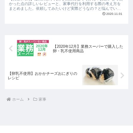
かった点の詳しいレビューと、家事代行を利用する際の考え方を
まとめました。依頼してみたいけど実際どうなの？と悩んでいる
方に。タスカジ初回スポット利用が1000円オフになるコードも紹
2020.11.01
介。
【2020年12月】業務スーパーで購入した
卵・乳不使用商品
【卵乳不使用】おかかチーズおにぎりの
レシピ
ホーム
家事