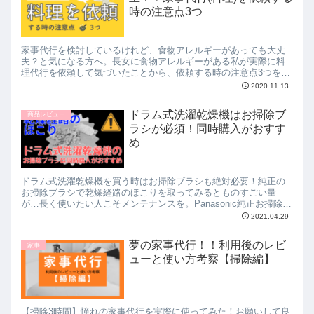
時の注意点3つ
家事代行を検討しているけれど、食物アレルギーがあっても大丈
夫？と気になる方へ。長女に食物アレルギーがある私が実際に料
理代行を依頼して気づいたことから、依頼する時の注意点3つをま
とめました。アレルギーで食事作りが大変な人に読んで欲しい記
2020.11.13
事です。
ドラム式洗濯乾燥機はお掃除ブ
商品レビュー
ラシが必須！同時購入がおすす
め
ドラム式洗濯乾燥機を買う時はお掃除ブラシも絶対必要！純正の
お掃除ブラシで乾燥経路のほこりを取ってみるとものすごい量
が…長く使いたい人こそメンテナンスを。Panasonic純正お掃除ブ
ラシAXW22R-9DA0、ドラム式洗濯乾燥機VXシリーズをご紹介。
2021.04.29
夢の家事代行！！利用後のレビ
家事
ューと使い方考察【掃除編】
【掃除3時間】憧れの家事代行を実際に使ってみた！お願いして良