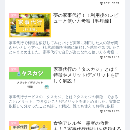
オフクーポンあり！ユアマイスターでお掃除したら、タスカジで
2021.05.21
家事代行も。
夢の家事代行！！利用後のレビ
家事
ューと使い方考察【料理編】
家事代行で料理を依頼してみたいけど実際に利用した人の話が聞
きたいという方へ。料理3時間を実際に依頼した感想や気づいたこ
とをまとめました。家事代行で自分が楽になれる使い方を考察。
私が実際に利用した、費用が安くおすすめのサイトもご紹介！
2020.11.13
家事代行の「タスカジ」とは？
家事
特徴やメリット/デメリットを詳
しく解説！
家事代行サービスの「タスカジ」とは？タスカジの特徴、できる
こと/メリット、できないこと/デメリットをまとめました。実際に
依頼して分かったことも詳しく解説。誰でも使えてお得に依頼で
きる紹介コードも記載。2020年11月まとめ。
2020.11.26
食物アレルギー患者の救世
家事
主！？家事代行(料理)を依頼する