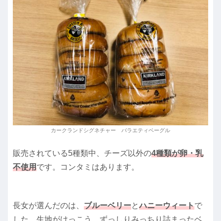
カークランドシグネチャー バラエティベーグル
販売されている5種類中、チーズ以外の
4種類が卵・乳
不使用
です。コンタミはあります。
長女が選んだのは、
ブルーベリー
と
ハニーウィート
で
した。生地がけっこう、ずっしりみっちり詰まったベ